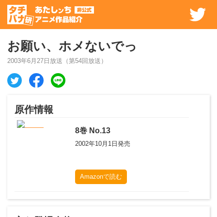
お願い、ホメないでっ
2003年6月27日
放送（第
54
回放送）
原作情報
8
巻
No.13
2002年10月1日
発売
Amazonで読む