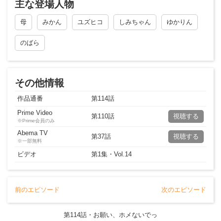
主な登場人物
母
みかん
ユズヒコ
しみちゃん
ゆかりん
のばら
その他情報
作品通番
第
114
話
Prime Video
第110話
視聴する
※Prime会員のみ
Abema TV
第37話
視聴する
※一部無料
ビデオ
第
1
集・Vol.
14
前のエピソード
次のエピソード
第
114
話・
お願い、ホメないでっ