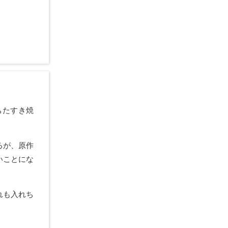
ちたすき焼
るが、原作
いことにな
れも入れち