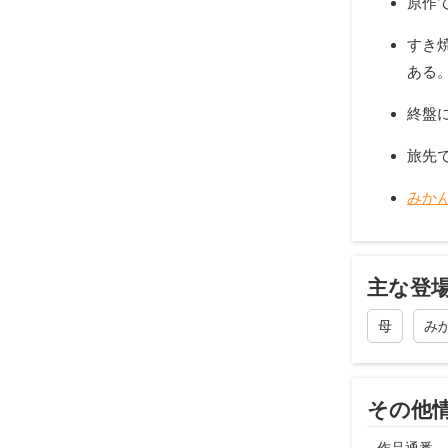
原作
すき
ある
終盤
旅先
みか
主な登
母
み
その他