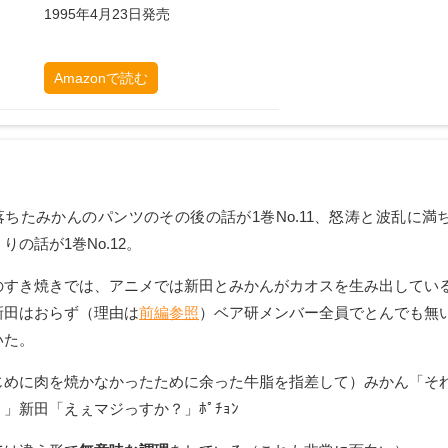
1995年4月23日
発売
Amazonで読む
落ちたみかんのパンツのその後の話が1巻No.11、怒涛と波乱に満
りの話が1巻No.12。
のすき焼きでは、アニメでは新田とみかんがカオスを生み出してい
新田はおらず（理由は
前編参照
）ベア研メンバー全員でとんでも無
いた。
じめに肉を焼かなかったために余った牛脂を指差して）みかん「そ
」新田「えぇマジっすか？」ﾎﾟﾁｮﾝ