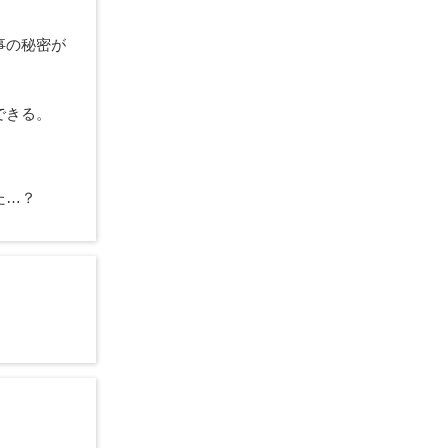
事の秘密が
できる。
。
た…？