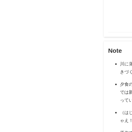
Note
川に
きづく
夕食
では
って
（は
ゃえ！