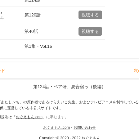
第
124
話
o
第120話
視聴する
のみ
第40話
視聴する
第
1
集・Vol.
16
ード
次
第
124
話・
ベア研、夏合宿っ（後編）
「あたしンち」の原作者であるけらえいこ先生、およびテレビアニメを制作している
関係に運営している非公式サイトです。
用規則は「
おぐえもん.com
」に準じます。
おぐえもん.com
・
お問い合わせ
Copyright © 2020 - 2022 おぐえもん