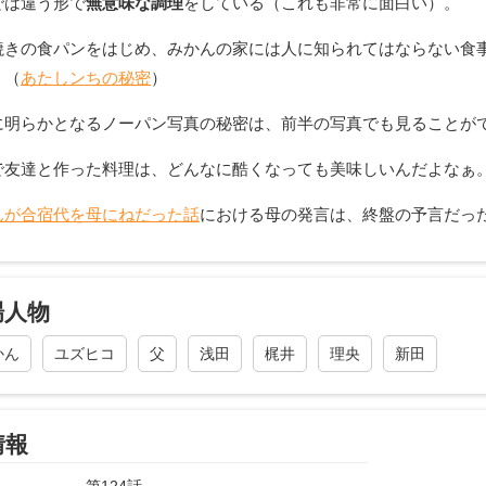
では違う形で
無意味な調理
をしている（これも非常に面白い）。
焼きの食パンをはじめ、みかんの家には人に知られてはならない食
。（
あたしンちの秘密
）
に明らかとなるノーパン写真の秘密は、前半の写真でも見ることが
で友達と作った料理は、どんなに酷くなっても美味しいんだよなぁ
んが合宿代を母にねだった話
における母の発言は、終盤の予言だっ
場人物
かん
ユズヒコ
父
浅田
梶井
理央
新田
情報