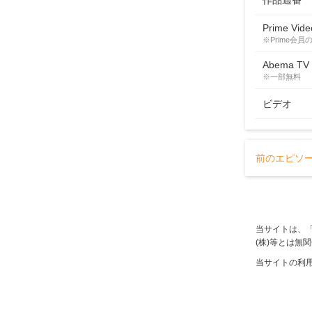
作品通番
Prime Vide
※Prime会員
Abema TV
※一部無料
ビデオ
前のエピソ
当サイトは、
(株)等とは無
当サイトの利