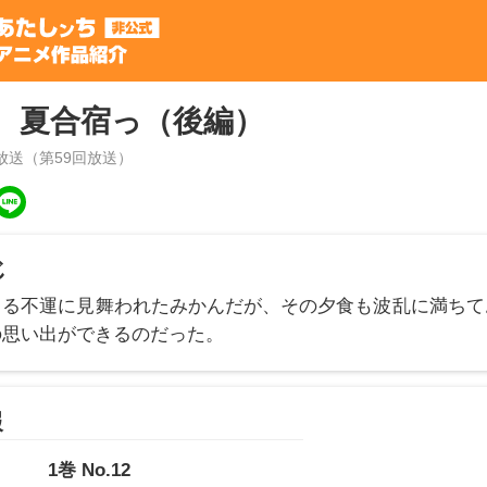
、夏合宿っ（後編）
放送（第
59
回放送）
じ
ちる不運に見舞われたみかんだが、その夕食も波乱に満ちて
の思い出ができるのだった。
報
1
巻
No.12