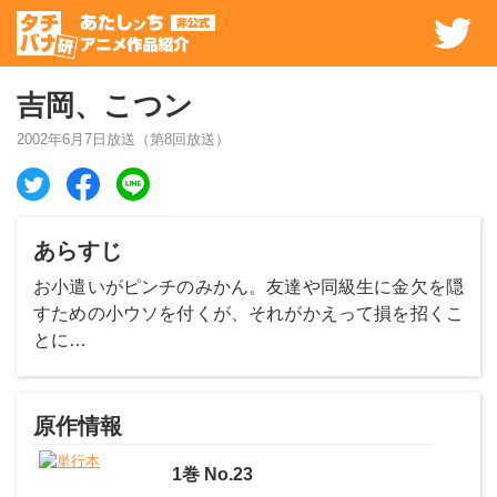
吉岡、こつン
2002年6月7日
放送（第
8
回放送）
あらすじ
お小遣いがピンチのみかん。友達や同級生に金欠を隠
すための小ウソを付くが、それがかえって損を招くこ
とに…
原作情報
1
巻
No.23