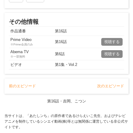
その他情報
作品通番
第
16
話
Prime Video
第16話
視聴する
※Prime会員のみ
Abema TV
第6話
視聴する
※一部無料
ビデオ
第
1
集・Vol.
2
前のエピソード
次のエピソード
第
16
話・
吉岡、こつン
当サイトは、「あたしンち」の原作者であるけらえいこ先生、およびテレビ
アニメを制作しているシンエイ動画(株)等とは無関係に運営している非公式サ
イトです。