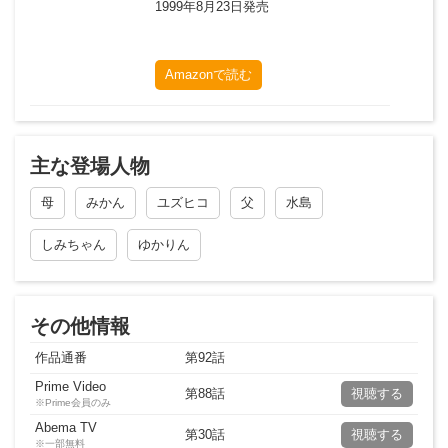
1999年8月23日
発売
Amazonで読む
主な登場人物
母
みかん
ユズヒコ
父
水島
しみちゃん
ゆかりん
その他情報
作品通番
第
92
話
Prime Video
第88話
視聴する
※Prime会員のみ
Abema TV
第30話
視聴する
※一部無料